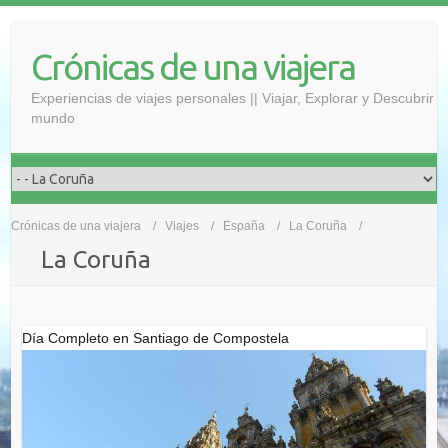
Saltar
al
Crónicas de una viajera
contenido
Experiencias de viajes personales || Viajar, Explorar y Descubrir
mundo
Crónicas de una viajera
Viajes
España
La Coruña
La Coruña
Día Completo en Santiago de Compostela