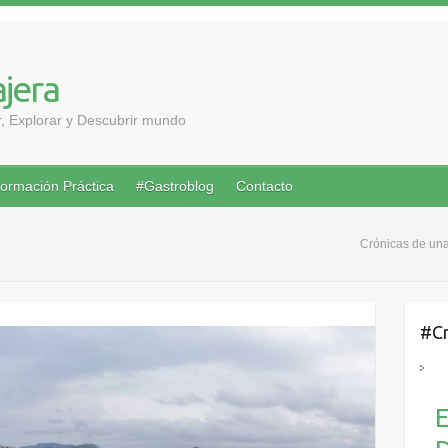
ajera
ar, Explorar y Descubrir mundo
formación Práctica
#Gastroblog
Contacto
Crónicas de una
#Cr
E