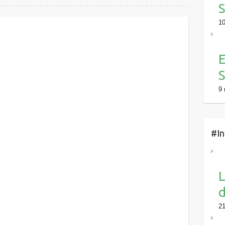
S
10
E
S
9 
#In
L
d
21