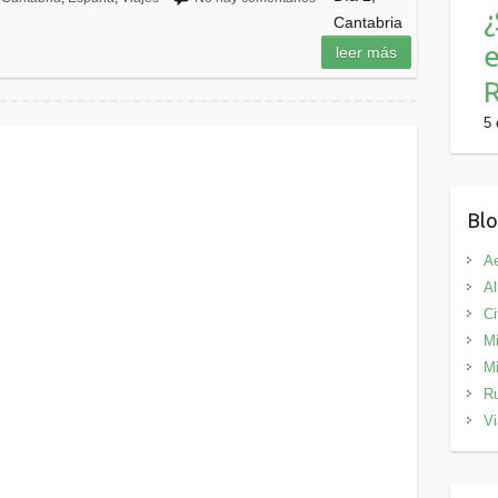
¿
Cantabria
leer más
R
5 
Blo
Ae
Al
Ci
Mi
Mi
Ru
Vi