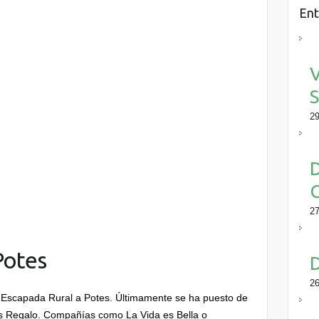
Ent
V
S
29
D
27
Potes
D
26
 Escapada Rural a Potes. Últimamente se ha puesto de
 Regalo. Compañías como La Vida es Bella o