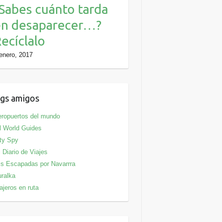
Sabes cuánto tarda
en desaparecer…?
ecíclalo
enero, 2017
gs amigos
ropuertos del mundo
l World Guides
ty Spy
 Diario de Viajes
s Escapadas por Navarrra
ralka
ajeros en ruta