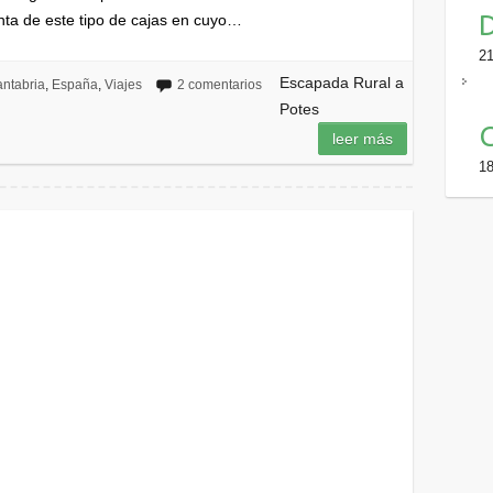
D
nta de este tipo de cajas en cuyo…
21
Escapada Rural a
ntabria
,
España
,
Viajes
2 comentarios
Potes
G
leer más
18