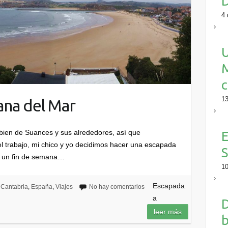
4 
M
c
13
ana del Mar
ien de Suances y sus alrededores, así que
E
l trabajo, mi chico y yo decidimos hacer una escapada
S
r un fin de semana…
10
Escapada
Cantabria
,
España
,
Viajes
No hay comentarios
a
D
leer más