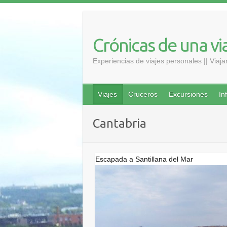
Saltar
al
contenido
Crónicas de una vi
Experiencias de viajes personales || Viaj
Viajes
Cruceros
Excursiones
In
Cantabria
Escapada a Santillana del Mar