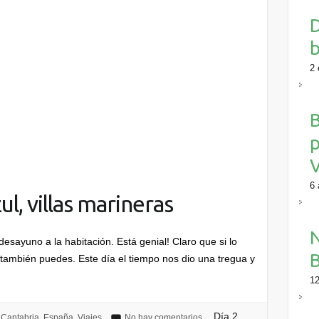
D
b
2 
B
p
V
6 
ul, villas marineras
 desayuno a la habitación. Está genial! Claro que si lo
B
también puedes. Este día el tiempo nos dio una tregua y
12
Día 2,
Cantabria
,
España
,
Viajes
No hay comentarios