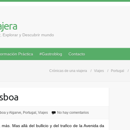
ajera
ar, Explorar y Descubrir mundo
formación Práctica
#Gastroblog
Contacto
Crónicas de una viajera
Viajes
Portugal
isboa
boa y Algarve
,
Portugal
,
Viajes
No hay comentarios
más. Mas allá del bullicio y del trafico de la Avenida da