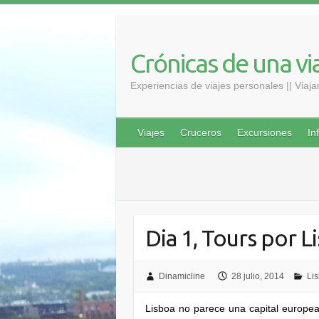
Saltar
al
contenido
Crónicas de una vi
Experiencias de viajes personales || Viaj
Viajes
Cruceros
Excursiones
In
Dia 1, Tours por L
Dinamicline
28 julio, 2014
Lis
Lisboa no parece una capital europea 