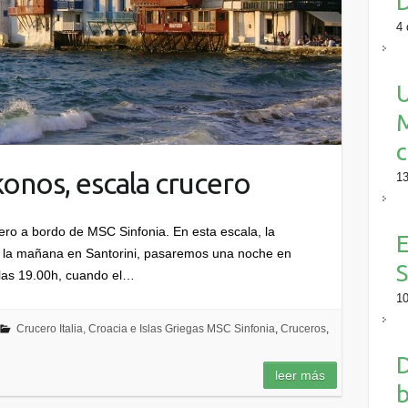
4 
M
c
onos, escala crucero
13
ro a bordo de MSC Sinfonia. En esta escala, la
E
r la mañana en Santorini, pasaremos una noche en
S
 las 19.00h, cuando el…
10
Crucero Italia, Croacia e Islas Griegas MSC Sinfonia
,
Cruceros
,
D
leer más