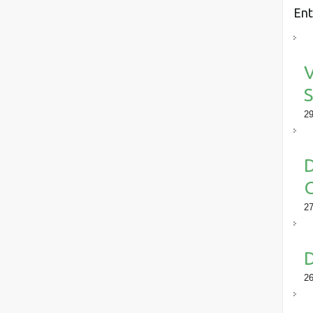
Ent
V
S
29
D
27
D
26