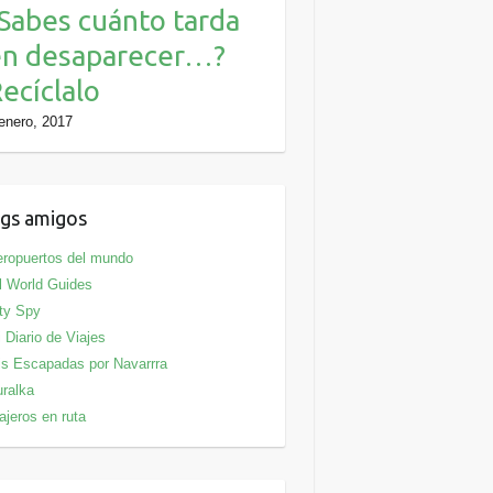
Sabes cuánto tarda
en desaparecer…?
ecíclalo
enero, 2017
gs amigos
ropuertos del mundo
l World Guides
ty Spy
 Diario de Viajes
s Escapadas por Navarrra
ralka
ajeros en ruta