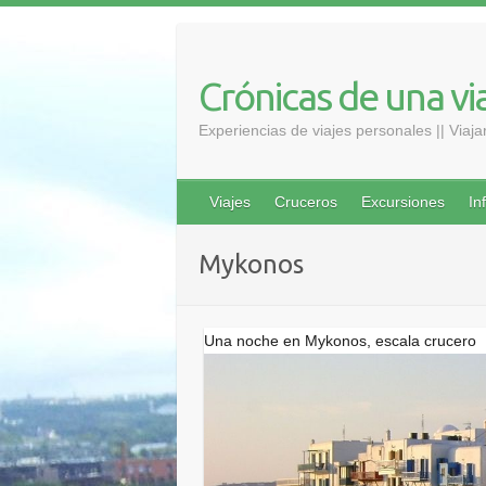
Saltar
al
contenido
Crónicas de una vi
Experiencias de viajes personales || Viaj
Viajes
Cruceros
Excursiones
In
Mykonos
Una noche en Mykonos, escala crucero