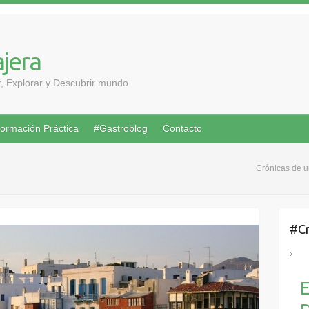
ajera
ar, Explorar y Descubrir mundo
formación Práctica
#Gastroblog
Contacto
Crónicas de u
#Cr
E