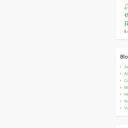
¿
R
5 
Blo
Ae
Al
Ci
Mi
Mi
Ru
Vi