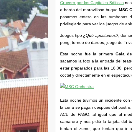
Crucero por las Capitales Bálticas
nos
a bordo del maravilloso buque
MSC O
pasamos entero en las tumbonas de
privilegiado para ver los juegos de an
Juegos tipo
¿Qué apostamos?
, demos
pong, torneo de dardos, juego de Trivi
Esta noche fue la primera
Gala de
sacamos la foto a la entrada del teat
estar preparados para las 18.00, per
cóctel y directamente en el espectácu
Esta noche tuvimos un incidente con 
la cena se pagan después del postre, 
ACE de PAGO, al igual que al medi
camarero y nos pidió la tarjeta del 
tenían el zumo, que tenían que ir a