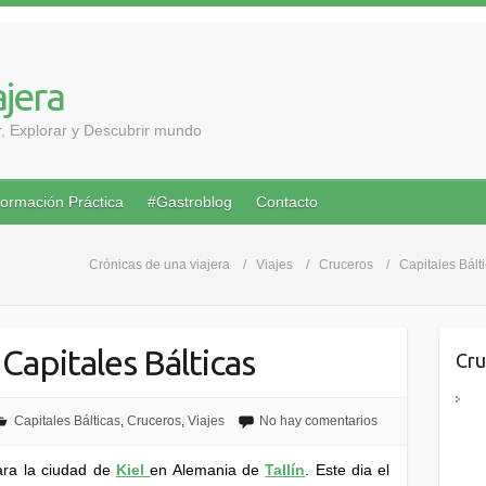
ajera
ar, Explorar y Descubrir mundo
formación Práctica
#Gastroblog
Contacto
Crónicas de una viajera
Viajes
Cruceros
Capitales Bált
Capitales Bálticas
Cru
Capitales Bálticas
,
Cruceros
,
Viajes
No hay comentarios
ara la ciudad de
Kiel
en Alemania de
Tallín
. Este dia el