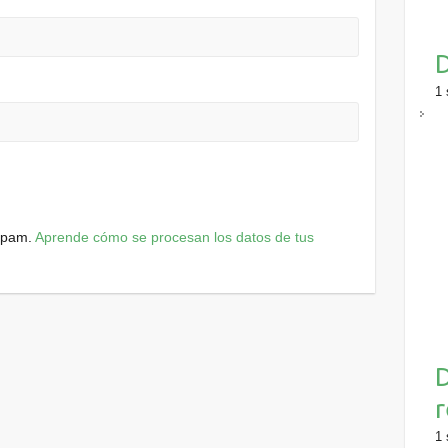
D
1 
 spam.
Aprende cómo se procesan los datos de tus
D
r
1 