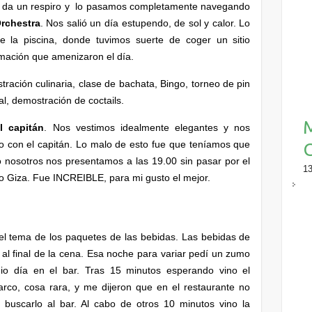
 da un respiro y lo pasamos completamente navegando
rchestra
. Nos salió un día estupendo, de sol y calor. Lo
 la piscina, donde tuvimos suerte de coger un sitio
imación que amenizaron el día.
tración culinaria, clase de bachata, Bingo, torneo de pin
al, demostración de coctails.
l capitán
. Nos vestimos idealmente elegantes y nos
ro con el capitán. Lo malo de esto fue que teníamos que
C
o nosotros nos presentamos a las 19.00 sin pasar por el
13
lo Giza. Fue INCREIBLE, para mi gusto el mejor.
el tema de los paquetes de las bebidas. Las bebidas de
al final de la cena. Esa noche para variar pedí un zumo
o día en el bar. Tras 15 minutos esperando vino el
barco, cosa rara, y me dijeron que en el restaurante no
 buscarlo al bar. Al cabo de otros 10 minutos vino la