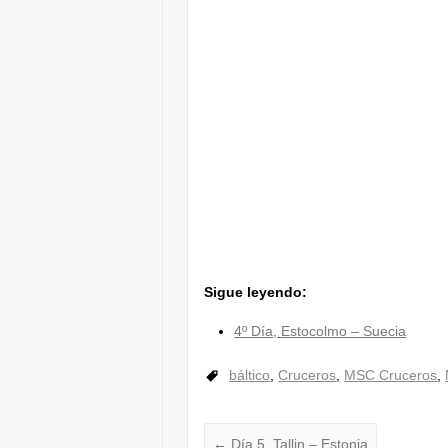
Sigue leyendo:
4º Día, Estocolmo – Suecia
báltico
,
Cruceros
,
MSC Cruceros
,
←
Día 5, Tallin – Estonia