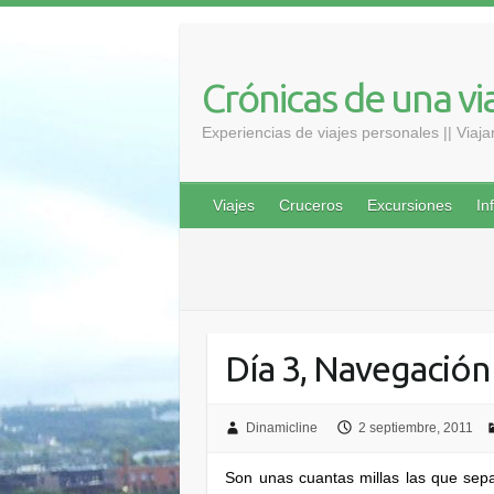
Saltar
al
contenido
Crónicas de una vi
Experiencias de viajes personales || Viaj
Viajes
Cruceros
Excursiones
In
Día 3, Navegación 
Dinamicline
2 septiembre, 2011
Son unas cuantas millas las que sep