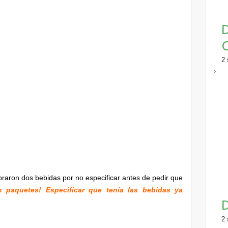
D
C
2 
obraron dos bebidas por no especificar antes de pedir que
 paquetes! Especificar que tenia las bebidas ya
D
2 