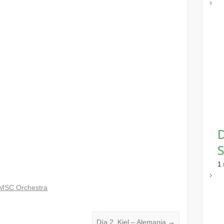
D
S
1 
MSC Orchestra
Día 2, Kiel – Alemania
→