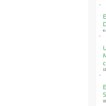
E
4 
M
c
13
E
S
10