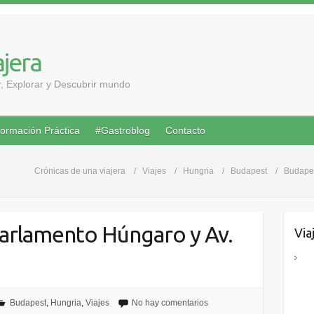
ajera
ar, Explorar y Descubrir mundo
formación Práctica
#Gastroblog
Contacto
Crónicas de una viajera
Viajes
Hungria
Budapest
Budapes
Parlamento Húngaro y Av.
Via
Budapest
,
Hungria
,
Viajes
No hay comentarios