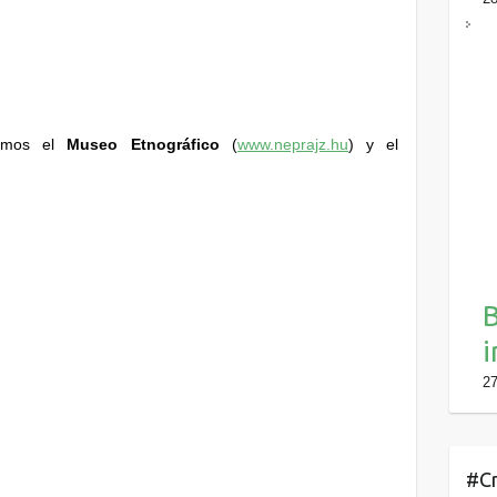
ramos el
Museo Etnográfico
(
www.neprajz.hu
)
y el
B
i
27
#Cr