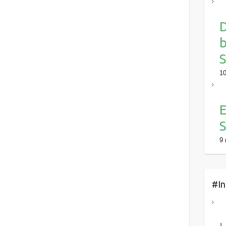
D
S
10
E
S
9 
#In