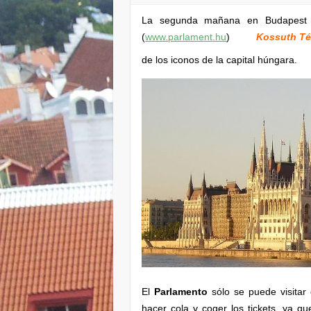
La segunda mañana en Budapest d
(
www.parlament.hu
)
Kossuth Té
de los iconos de la capital húngara.
El
Parlamento
sólo se puede visitar
hacer cola y coger los tickets, ya qu