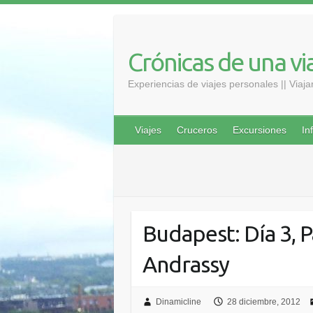
Saltar
al
contenido
Crónicas de una vi
Experiencias de viajes personales || Viaj
Viajes
Cruceros
Excursiones
In
Budapest: Día 3, 
Andrassy
Dinamicline
28 diciembre, 2012