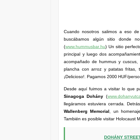
Cuando nosotros salimos a eso de l
buscábamos algún sitio donde 
(
www.hummusbar.hu
)
Un sitio perfec
principal y luego dos acompañamient
acompañado de hummus y cuscus, mie
plancha con arroz y patatas fritas
¡Delicioso!. Pagamos 2000 HUF/perso
Desde aquí fuimos a visitar lo que pa
Sinagoga Dohány
(
www.dohanyutca
llegáramos estuviera cerrada. Detrá
Wallenberg Memorial
, un homenaje 
También es posible visitar Holocaust 
DOHÁNY STREE