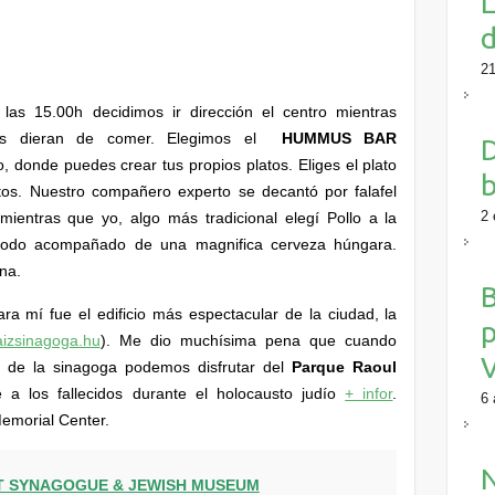
L
d
21
as 15.00h decidimos ir dirección el centro mientras
nos dieran de comer. Elegimos el
HUMMUS BAR
D
to, donde puedes crear tus propios platos. Eliges el plato
b
os. Nuestro compañero experto se decantó por falafel
2 
ntras que yo, algo más tradicional elegí Pollo a la
, todo acompañado de una magnifica cerveza húngara.
na.
B
ra mí fue el edificio más espectacular de la ciudad, la
p
izsinagoga.hu
).
Me dio muchísima pena que cuando
V
s de la sinagoga podemos disfrutar del
Parque Raoul
a los fallecidos durante el holocausto judío
+ infor
.
6 
Memorial Center.
T SYNAGOGUE & JEWISH MUSEUM