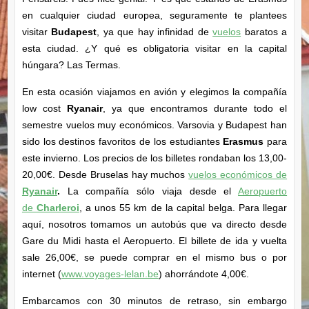
en cualquier ciudad europea, seguramente te plantees
visitar
Budapest
, ya que hay infinidad de
vuelos
baratos
a
esta ciudad. ¿Y qué es obligatoria visitar en la capital
húngara? Las Termas.
En esta ocasión viajamos en avión y elegimos la compañía
low cost
Ryanair
, ya que encontramos durante todo el
semestre vuelos muy económicos. Varsovia y Budapest han
sido los destinos favoritos de los estudiantes
Erasmus
para
este invierno. Los precios de los billetes rondaban los 13,00-
20,00€. Desde Bruselas hay muchos
vuelos económicos de
Ryanair
.
La compañía sólo viaja desde el
Aeropuerto
de
Charleroi
,
a unos 55 km de la capital belga. Para llegar
aquí, nosotros tomamos un autobús que va directo desde
Gare du Midi hasta el Aeropuerto. El billete de ida y vuelta
sale 26,00€, se puede comprar en el mismo bus o por
internet
(
www.voyages-lelan.be
)
ahorrándote 4,00€.
Embarcamos con 30 minutos de retraso, sin embargo